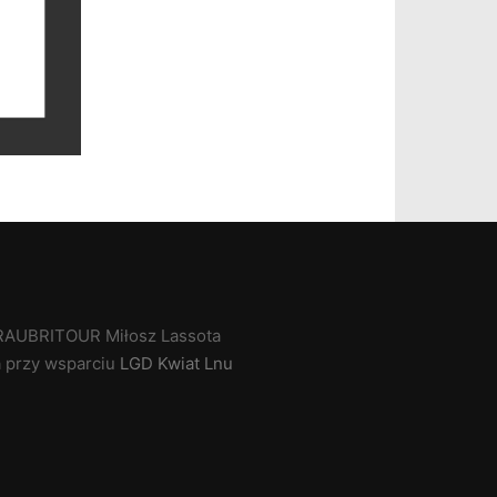
RAUBRITOUR Miłosz Lassota
a przy wsparciu
LGD Kwiat Lnu