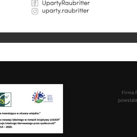
Firma 
powstał