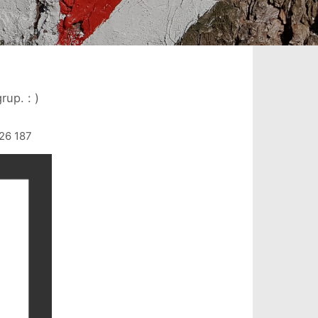
up. : )
26 187