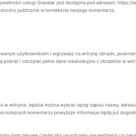
ywatności usługi Gravatar jest dostępna pod adresem: https://a
widoczny publicznie w kontekście twojego komentarza.
trowanym użytkownikiem i wgrywasz na witrynę obrazki, powinie
ą pobrać i odczytać pełne dane lokalizacyjne z obrazków w witr
ś w witrynie, będzie można wybrać opcję zapisu nazwy, adresu 
ania kolejnych komentarzy powyższe informacje będą już dogod
rzymy tymczasowe ciasteczko na potrzeby sprawdzenia czy twoja