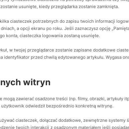
zostanie usunięte, kiedy przeglądarka zostanie zamknięta.
lka ciasteczek potrzebnych do zapisu twoich informacji logow
niach, a opcji ekranu po roku. Jeśli zaznaczysz opcję „Pamię
ego konta, ciasteczka logowania zostaną usunięte.
tykuł, w twojej przeglądarce zostanie zapisane dodatkowe ciast
a identyfikator przed chwilą edytowanego artykułu. Wygasa ono
nnych witryn
ie mogą zawierać osadzone treści (np. filmy, obrazki, artykuły it
y użytkownik odwiedził bezpośrednio konkretną witrynę.
 używać ciasteczek, dołączać dodatkowe, zewnętrzne systemy śl
dzenie twoich interakcji z osadzonym materiałem jeśli posiadas